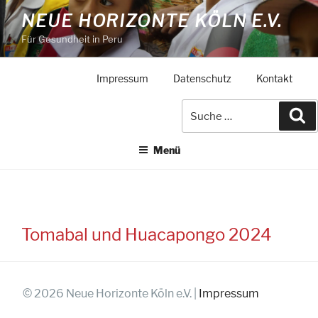
Zum
NEUE HORIZONTE KÖLN E.V.
Inhalt
Für Gesundheit in Peru
springen
Impressum
Datenschutz
Kontakt
Suche
Su
nach:
Menü
Tomabal und Huacapongo 2024
© 2026 Neue Horizonte Köln e.V. |
Impressum