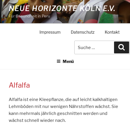
Zum
NEUE HORIZONTE KÖLN E.V.
Inhalt
Für Gesundheit in Peru
springen
Impressum
Datenschutz
Kontakt
Suche
Su
nach:
Menü
Alfalfa
Alfalfa ist eine Kleepflanze, die auf leicht kalkhaltigen
Lehmböden mit nur wenigen Nährstoffen wächst. Sie
kann mehrmals jährlich geschnitten werden und
wächst schnell wieder nach.