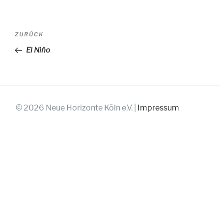
Beitragsnavigation
Vorheriger
ZURÜCK
Beitrag
El Niño
© 2026 Neue Horizonte Köln e.V. |
Impressum