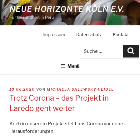
Zum
NEUE HORIZONTE KÖLN E.V.
Inhalt
Für Gesundheit in Peru
springen
Impressum
Datenschutz
Kontakt
Suche
Su
nach:
Menü
VERÖFFENTLICHT
10.06.2020
VON
MICHAELA SALEWSKY-HEIDEL
AM
Trotz Corona – das Projekt in
Laredo geht weiter
Auch in unserem Projekt stellt uns Corona vor neue
Herausforderungen.